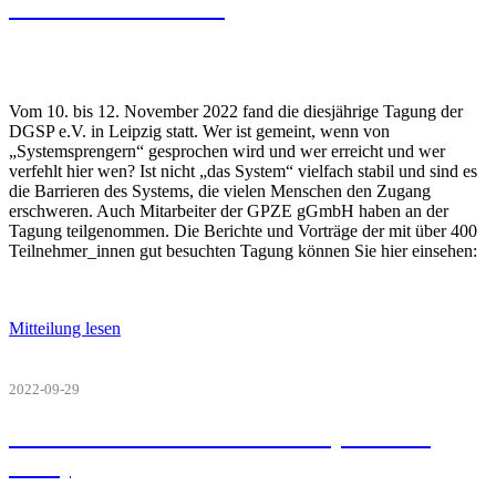
nicht unerreichbar
Vom 10. bis 12. November 2022 fand die diesjährige Tagung der
DGSP e.V. in Leipzig statt. Wer ist gemeint, wenn von
„Systemsprengern“ gesprochen wird und wer erreicht und wer
verfehlt hier wen? Ist nicht „das System“ vielfach stabil und sind es
die Barrieren des Systems, die vielen Menschen den Zugang
erschweren. Auch Mitarbeiter der GPZE gGmbH haben an der
Tagung teilgenommen. Die Berichte und Vorträge der mit über 400
Teilnehmer_innen gut besuchten Tagung können Sie hier einsehen:
Mitteilung lesen
2022-09-29
Zum Tod von Klaus Dörner (1933 bis
2022)