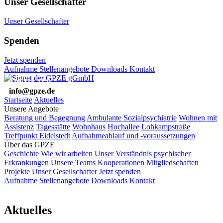
Unser Gesellschafter
Unser Gesellschafter
Spenden
Jetzt spenden
Aufnahme
Stellenangebote
Downloads
Kontakt
040 415 31 0
info@gpze.de
Startseite
Aktuelles
Unsere Angebote
Beratung und Begegnung
Ambulante Sozialpsychiatrie
Wohnen mit
Assistenz
Tagesstätte
Wohnhaus
Hochallee
Lohkampstraße
Treffpunkt Eidelstedt
Aufnahmeablauf und -voraussetzungen
Über das GPZE
Geschichte
Wie wir arbeiten
Unser Verständnis psychischer
Erkrankungen
Unsere Teams
Kooperationen
Mitgliedschaften
Projekte
Unser Gesellschafter
Jetzt spenden
Aufnahme
Stellenangebote
Downloads
Kontakt
Aktuelles