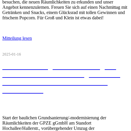
besuchen, die neuen Räumlichkeiten zu erkunden und unser
Angebot kennenzulernen. Freuen Sie sich auf einen Nachmittag mit
Getränken und Snacks, einem Glücksrad mit tollen Gewinnen und
frischem Popcorn. Für Groß und Klein ist etwas dabei!
Mitteilung lesen
2025-01-16
Grundsanierung/-modernisierung der
Räumlichkeiten der GPZE gGmbH am
Standort Hochallee/Hallerstr. ab 2.
Februar 2025
Start der baulichen Grundsanierung/-modernisierung der
Räumlichkeiten der GPZE gGmbH am Standort
Hochallee/Hallerstr., vorübergehender Umzug der