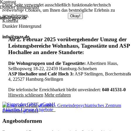
Kontrast
Diese Seite verwendet ausschließlich funktionale/technisch
Dunkler Hintergrund
notwendige Cookies, um Ihnen das bestmögliche Erlebnis zu
040 415 31 0
gewährleisten.
Zum Datenschutz
Okay!
info@gpze.de
Kontrast
Dunkler Hintergrund
040 415 31 0
info@gpze.de
Ab 2. Februar 2025 vorübergehender Umzug der
Leistungsbereiche Wohnhaus, Tagesstätte und ASP
Hochallee an andere Standorte:
Die Wohngruppen und die Tagesstätte:
Albertinen Haus,
Sellhopsweg 18-22, 22459 Hamburg-Schnelsen
ASP Hochallee und Café Hoch 3:
ASP Stellingen, Borchertstraß
4, 22527 Hamburg-Stellingen
Die telefonische Erreichbarkeit bleibt unverändert:
040 41531-0
Hinweis schliessen
Mehr erfahren
Aktuelles
Unsere Angebote
Angebotsformen