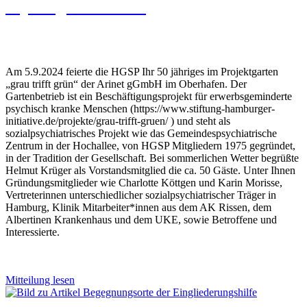
50jähriges Bestehen
Am 5.9.2024 feierte die HGSP Ihr 50 jähriges im Projektgarten
„grau trifft grün“ der Arinet gGmbH im Oberhafen. Der
Gartenbetrieb ist ein Beschäftigungsprojekt für erwerbsgeminderte
psychisch kranke Menschen (https://www.stiftung-hamburger-
initiative.de/projekte/grau-trifft-gruen/ ) und steht als
sozialpsychiatrisches Projekt wie das Gemeindespsychiatrische
Zentrum in der Hochallee, von HGSP Mitgliedern 1975 gegründet,
in der Tradition der Gesellschaft. Bei sommerlichen Wetter begrüßte
Helmut Krüger als Vorstandsmitglied die ca. 50 Gäste. Unter Ihnen
Gründungsmitglieder wie Charlotte Köttgen und Karin Morisse,
Vertreterinnen unterschiedlicher sozialpsychiatrischer Träger in
Hamburg, Klinik Mitarbeiter*innen aus dem AK Rissen, dem
Albertinen Krankenhaus und dem UKE, sowie Betroffene und
Interessierte.
Mitteilung lesen