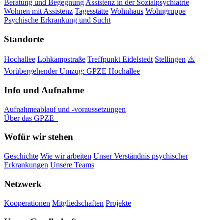
Beratung und Begegnung
Assistenz in der Sozialpsychiatrie
Wohnen mit Assistenz
Tagesstätte
Wohnhaus
Wohngruppe
Psychische Erkrankung und Sucht
Standorte
Hochallee
Lohkampstraße
Treffpunkt Eidelstedt
Stellingen
⚠️
Vorübergehender Umzug: GPZE Hochallee
Info und Aufnahme
Aufnahmeablauf und -voraussetzungen
Über das GPZE
Wofür wir stehen
Geschichte
Wie wir arbeiten
Unser Verständnis psychischer
Erkrankungen
Unsere Teams
Netzwerk
Kooperationen
Mitgliedschaften
Projekte