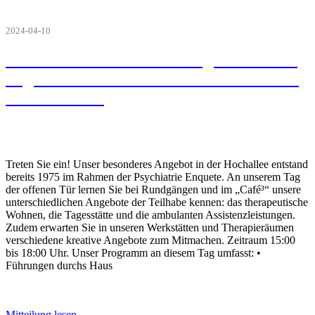
2024-04-10
Am 15. Mai lädt die GPZE gGmbH zum
Tag der Offenen Tür in die Hochallee ab
15:00 Uhr ein
Treten Sie ein! Unser besonderes Angebot in der Hochallee entstand
bereits 1975 im Rahmen der Psychiatrie Enquete. An unserem Tag
der offenen Tür lernen Sie bei Rundgängen und im „Café³“ unsere
unterschiedlichen Angebote der Teilhabe kennen: das therapeutische
Wohnen, die Tagesstätte und die ambulanten Assistenzleistungen.
Zudem erwarten Sie in unseren Werkstätten und Therapieräumen
verschiedene kreative Angebote zum Mitmachen. Zeitraum 15:00
bis 18:00 Uhr. Unser Programm an diesem Tag umfasst: •
Führungen durchs Haus
Mitteilung lesen