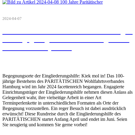
2024-04-07
100 Jahre Paritätischer - Veranstaltung in
der Begegnungsstätte der GPZE gGmbH
in der Lohkampstraße
Begegnungsorte der Eingliederungshilfe: Kiek mol in! Das 100-
jährige Bestehens des PARITÄTISCHEN Wohlfahrtsverbandes
Hamburg wird im Jahr 2024 facettenreich begangen. Engagierte
Einrichtungsträger der Eingliederungshilfe nehmen diesen Anlass als
Gelegenheit wahr, ihre vielseitige Arbeit in einer Art
Terminperlenkette in unterschiedlichen Formaten als Orte der
Begegnung vorzustellen. Ein reger Besuch ist dabei ausdrücklich
erwünscht! Diese Rundreise durch die Eingliederungshilfe des
PARITÄTISCHEN startet Anfang April und endet im Juni. Seien
Sie neugierig und kommen Sie gerne vorbei!