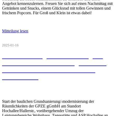
Angebot kennenzulernen. Freuen Sie sich auf einen Nachmittag mit
Getränken und Snacks, einem Glücksrad mit tollen Gewinnen und
frischem Popcorn. Für Groß und Klein ist etwas dabei!
Mitteilung lesen
2025-01-16
Grundsanierung/-modernisierung der
Räumlichkeiten der GPZE gGmbH am
Standort Hochallee/Hallerstr. ab 2.
Februar 2025
Start der baulichen Grundsanierung/-modernisierung der
Räumlichkeiten der GPZE gGmbH am Standort
Hochallee/Hallerstr., vorübergehender Umzug der
Leistungsbereiche Wohnhaus, Tagesstätte und ASP Hochallee an