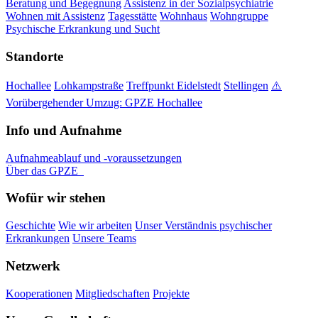
Beratung und Begegnung
Assistenz in der Sozialpsychiatrie
Wohnen mit Assistenz
Tagesstätte
Wohnhaus
Wohngruppe
Psychische Erkrankung und Sucht
Standorte
Hochallee
Lohkampstraße
Treffpunkt Eidelstedt
Stellingen
⚠️
Vorübergehender Umzug: GPZE Hochallee
Info und Aufnahme
Aufnahmeablauf und -voraussetzungen
Über das GPZE
Wofür wir stehen
Geschichte
Wie wir arbeiten
Unser Verständnis psychischer
Erkrankungen
Unsere Teams
Netzwerk
Kooperationen
Mitgliedschaften
Projekte