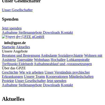
Unser Gesellschafter
Unser Gesellschafter
Spenden
Jetzt spenden
Aufnahme
Stellenangebote
Downloads
Kontakt
040 415 31 0
info@gpze.de
Startseite
Aktuelles
Unsere Angebote
Beratung und Begegnung
Ambulante Sozialpsychiatrie
Wohnen mit
Assistenz
Tagesstätte
Wohnhaus
Hochallee
Lohkampstraße
Treffpunkt Eidelstedt
Aufnahmeablauf und -voraussetzungen
Über das GPZE
Geschichte
Wie wir arbeiten
Unser Verständnis psychischer
Erkrankungen
Unsere Teams
Kooperationen
Mitgliedschaften
Projekte
Unser Gesellschafter
Jetzt spenden
Aufnahme
Stellenangebote
Downloads
Kontakt
Aktuelles