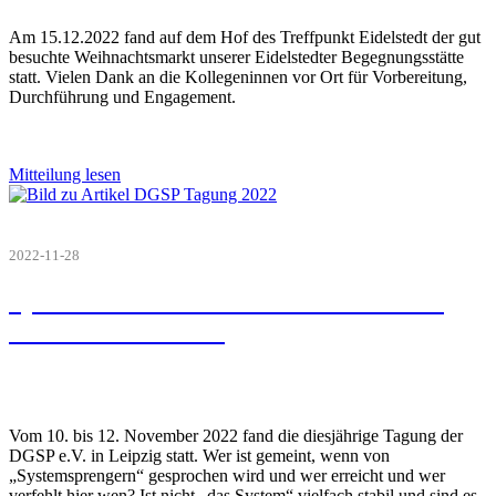
Am 15.12.2022 fand auf dem Hof des Treffpunkt Eidelstedt der gut
besuchte Weihnachtsmarkt unserer Eidelstedter Begegnungsstätte
statt. Vielen Dank an die Kollegeninnen vor Ort für Vorbereitung,
Durchführung und Engagement.
Mitteilung lesen
2022-11-28
Systemfehler? Schwer zu erreichen ist
nicht unerreichbar
Vom 10. bis 12. November 2022 fand die diesjährige Tagung der
DGSP e.V. in Leipzig statt. Wer ist gemeint, wenn von
„Systemsprengern“ gesprochen wird und wer erreicht und wer
verfehlt hier wen? Ist nicht „das System“ vielfach stabil und sind es