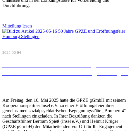
Chaussee und in der Lohkampstraße für Vorbereitung und
Durchführung.
Mitteilung lesen
2025-06-04
50 Jahre GPZE und Eröffnungsfeier eines
vierten Standortes in Hamburg Stellingen
Am Freitag, den 16. Mai 2025 hatte die GPZE gGmbH mit seinem
Kooperationspartner Insel e.V. zu einer Eröffnungsfeier ihrer
gemeinsamen sozialpsychiatrischen Begegnungsstätte „Borchert 4“
nach Stellingen eingeladen. In Ihrer Begrüßung dankten die
Geschäftsführer Bertram Spieß (Insel e.V.) und Helmut Krüger
(GPZE gGmbH) den Mitarbeitenden vor Ort für Ihr Engagement