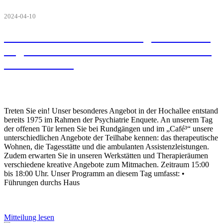
2024-04-10
Am 15. Mai lädt die GPZE gGmbH zum
Tag der Offenen Tür in die Hochallee ab
15:00 Uhr ein
Treten Sie ein! Unser besonderes Angebot in der Hochallee entstand
bereits 1975 im Rahmen der Psychiatrie Enquete. An unserem Tag
der offenen Tür lernen Sie bei Rundgängen und im „Café³“ unsere
unterschiedlichen Angebote der Teilhabe kennen: das therapeutische
Wohnen, die Tagesstätte und die ambulanten Assistenzleistungen.
Zudem erwarten Sie in unseren Werkstätten und Therapieräumen
verschiedene kreative Angebote zum Mitmachen. Zeitraum 15:00
bis 18:00 Uhr. Unser Programm an diesem Tag umfasst: •
Führungen durchs Haus
Mitteilung lesen