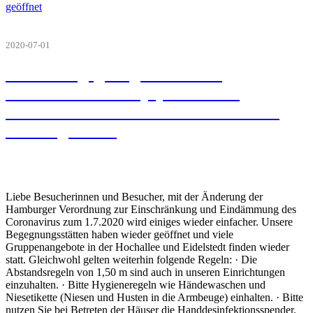
2020-07-01
Unsere Begegnungsstätten der
Ambulanten Sozialpsychiatrie in
Eidelstedt und in der Hochallee haben
wieder geöffnet
Liebe Besucherinnen und Besucher, mit der Änderung der
Hamburger Verordnung zur Einschränkung und Eindämmung des
Coronavirus zum 1.7.2020 wird einiges wieder einfacher. Unsere
Begegnungsstätten haben wieder geöffnet und viele
Gruppenangebote in der Hochallee und Eidelstedt finden wieder
statt. Gleichwohl gelten weiterhin folgende Regeln: · Die
Abstandsregeln von 1,50 m sind auch in unseren Einrichtungen
einzuhalten. · Bitte Hygieneregeln wie Händewaschen und
Niesetikette (Niesen und Husten in die Armbeuge) einhalten. · Bitte
nutzen Sie bei Betreten der Häuser die Handdesinfektionsspender.