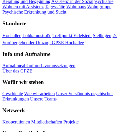
Beratung und Begegnung
Assistenz in der Sozialpsychiatrie
Wohnen mit Assistenz
Tagesstätte
Wohnhaus
Wohngruppe
Psychische Erkrankung und Sucht
Standorte
Hochallee
Lohkampstraße
Treffpunkt Eidelstedt
Stellingen
⚠️
Vorübergehender Umzug: GPZE Hochallee
Info und Aufnahme
Aufnahmeablauf und -voraussetzungen
Über das GPZE
Wofür wir stehen
Geschichte
Wie wir arbeiten
Unser Verständnis psychischer
Erkrankungen
Unsere Teams
Netzwerk
Kooperationen
Mitgliedschaften
Projekte