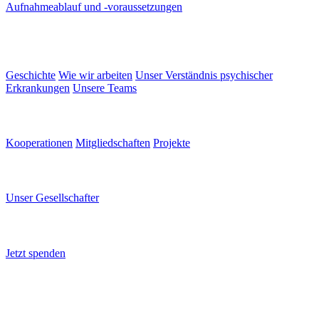
Aufnahmeablauf und -voraussetzungen
Wofür wir stehen
Geschichte
Wie wir arbeiten
Unser Verständnis psychischer
Erkrankungen
Unsere Teams
Netzwerk
Kooperationen
Mitgliedschaften
Projekte
Unser Gesellschafter
Unser Gesellschafter
Spenden
Jetzt spenden
Login