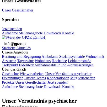
Unser Gesellschafter
Unser Gesellschafter
Spenden
Jetzt spenden
Aufnahme
Stellenangebote
Downloads
Kontakt
040 415 31 0
info@gpze.de
Startseite
Aktuelles
Unsere Angebote
Beratung und Begegnung
Ambulante Sozialpsychiatrie
Wohnen mit
Assistenz
Tagesstätte
Wohnhaus
Hochallee
Lohkampstraße
Treffpunkt Eidelstedt
Aufnahmeablauf und -voraussetzungen
Über das GPZE
Geschichte
Wie wir arbeiten
Unser Verständnis psychischer
Erkrankungen
Unsere Teams
Kooperationen
Mitgliedschaften
Projekte
Unser Gesellschafter
Jetzt spenden
Aufnahme
Stellenangebote
Downloads
Kontakt
Unser Verständnis psychischer