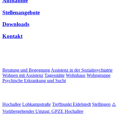
Aufnahme
Stellenangebote
Downloads
Kontakt
Angebotsformen
Beratung und Begegnung
Assistenz in der Sozialpsychiatrie
Wohnen mit Assistenz
Tagesstätte
Wohnhaus
Wohngruppe
Psychische Erkrankung und Sucht
Standorte
Hochallee
Lohkampstraße
Treffpunkt Eidelstedt
Stellingen
⚠️
Vorübergehender Umzug: GPZE Hochallee
Info und Aufnahme