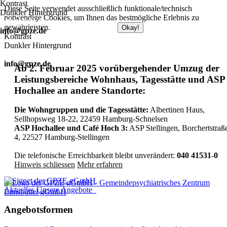
Kontrast
Diese Seite verwendet ausschließlich funktionale/technisch
Dunkler Hintergrund
notwendige Cookies, um Ihnen das bestmögliche Erlebnis zu
040 415 31 0
gewährleisten.
Zum Datenschutz
Okay!
info@gpze.de
Kontrast
Dunkler Hintergrund
040 415 31 0
info@gpze.de
Ab 2. Februar 2025 vorübergehender Umzug der
Leistungsbereiche Wohnhaus, Tagesstätte und ASP
Hochallee an andere Standorte:
Die Wohngruppen und die Tagesstätte:
Albertinen Haus,
Sellhopsweg 18-22, 22459 Hamburg-Schnelsen
ASP Hochallee und Café Hoch 3:
ASP Stellingen, Borchertstraß
4, 22527 Hamburg-Stellingen
Die telefonische Erreichbarkeit bleibt unverändert:
040 41531-0
Hinweis schliessen
Mehr erfahren
Aktuelles
Unsere Angebote
Angebotsformen